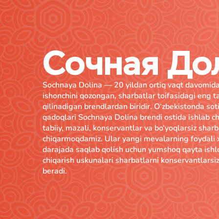
Сочная До
Sochnaya Dolina — 20 yildan ortiq vaqt davomida 
ishonchini qozongan, sharbatlar toifasidagi eng ta
qilinadigan brendlardan biridir. O‘zbekistonda sot
qadoqlari Sochnaya Dolina brendi ostida ishlab chi
tabiiy, mazali, konservantlar va bo‘yoqlarsiz shar
chiqarmoqdamiz. Ular yangi mevalarning foydali 
darajada saqlab qolish uchun yumshoq qayta ishl
chiqarish uskunalari sharbatlarni konservantlars
beradi.