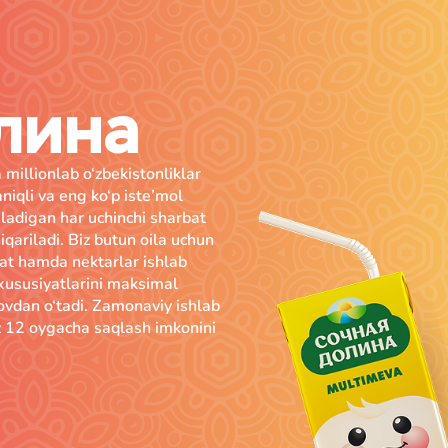
лина
millionlab o‘zbekistonliklar
niqli va eng ko‘p iste’mol
iladigan har uchinchi sharbat
qariladi. Biz butun oila uchun
bat hamda nektarlar ishlab
xususiyatlarini maksimal
ovdan o‘tadi. Zamonaviy ishlab
iz 12 oygacha saqlash imkonini