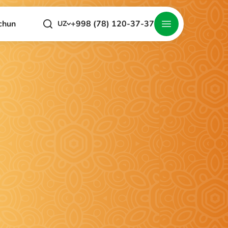
+998 (78) 120-37-37
chun
UZ