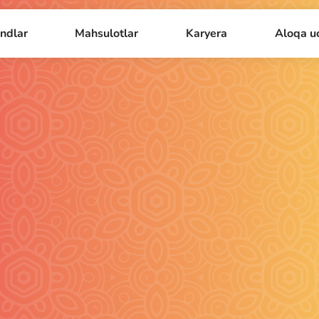
ndlar
Mahsulotlar
Karyera
Aloqa u