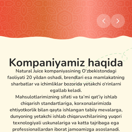
Kompaniyamiz haqida
Natural Juice kompaniyasining O‘zbekistondagi
faoliyati 20 yildan oshadi, brendlari esa mamlakatning
sharbatlar va ichimliklar bozorida yetakchi o‘rinlarni
egallab keladi.
Mahsulotlarimizning sifati va ta’mi qat’iy ishlab
chiqarish standartlariga, korxonalarimizda
ehtiyotkorlik bilan qayta ishlangan tabiiy mevalarga,
dunyoning yetakchi ishlab chiqaruvchilarining yuqori
texnologiyali uskunalariga va katta tajribaga ega
professionallardan iborat jamoamizga asoslanadi.