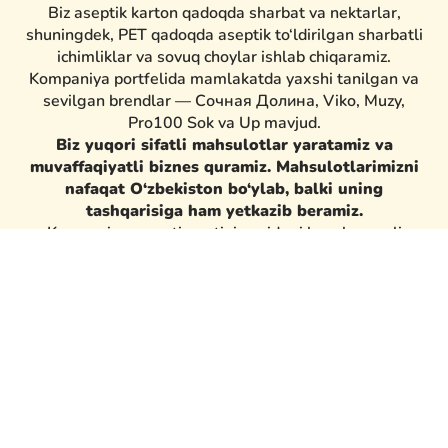
Biz aseptik karton qadoqda sharbat va nektarlar,
shuningdek, PET qadoqda aseptik to‘ldirilgan sharbatli
ichimliklar va sovuq choylar ishlab chiqaramiz.
Kompaniya portfelida mamlakatda yaxshi tanilgan va
sevilgan brendlar — Сочная Долина, Viko, Muzy,
Pro100 Sok va Up mavjud.
Biz yuqori sifatli mahsulotlar yaratamiz va
muvaffaqiyatli biznes quramiz. Mahsulotlarimizni
nafaqat O‘zbekiston bo‘ylab, balki uning
tashqarisiga ham yetkazib beramiz.
Kompaniya assortimentini quyidagi havola orqali
ko‘rishingiz mumkin.
Batafsil