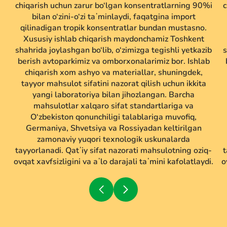
chiqarish uchun zarur bo‘lgan konsentratlarning 90%i
c
bilan o‘zini-o‘zi taʼminlaydi, faqatgina import
qilinadigan tropik konsentratlar bundan mustasno.
Xususiy ishlab chiqarish maydonchamiz Toshkent
shahrida joylashgan bo‘lib, o‘zimizga tegishli yetkazib
s
berish avtoparkimiz va omborxonalarimiz bor. Ishlab
chiqarish xom ashyo va materiallar, shuningdek,
tayyor mahsulot sifatini nazorat qilish uchun ikkita
yangi laboratoriya bilan jihozlangan. Barcha
mahsulotlar xalqaro sifat standartlariga va
O‘zbekiston qonunchiligi talablariga muvofiq,
Germaniya, Shvetsiya va Rossiyadan keltirilgan
zamonaviy yuqori texnologik uskunalarda
tayyorlanadi. Qatʼiy sifat nazorati mahsulotning oziq-
t
ovqat xavfsizligini va aʼlo darajali taʼmini kafolatlaydi.
o