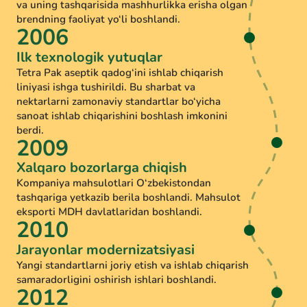
va uning tashqarisida mashhurlikka erisha olgan
brendning faoliyat yo‘li boshlandi.
2006
Ilk texnologik yutuqlar
Tetra Pak aseptik qadog‘ini ishlab chiqarish
liniyasi ishga tushirildi. Bu sharbat va
nektarlarni zamonaviy standartlar bo‘yicha
sanoat ishlab chiqarishini boshlash imkonini
berdi.
2009
Xalqaro bozorlarga chiqish
Kompaniya mahsulotlari O‘zbekistondan
tashqariga yetkazib berila boshlandi. Mahsulot
eksporti MDH davlatlaridan boshlandi.
2010
Jarayonlar modernizatsiyasi
Yangi standartlarni joriy etish va ishlab chiqarish
samaradorligini oshirish ishlari boshlandi.
2012