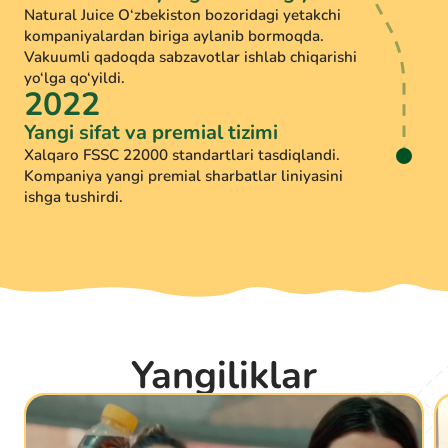
Natural Juice O‘zbekiston bozoridagi yetakchi
kompaniyalardan biriga aylanib bormoqda.
Vakuumli qadoqda sabzavotlar ishlab chiqarishi
yo‘lga qo‘yildi.
2022
Yangi sifat va premial tizimi
Xalqaro FSSC 22000 standartlari tasdiqlandi.
Kompaniya yangi premial sharbatlar liniyasini
ishga tushirdi.
Yangiliklar
Новости