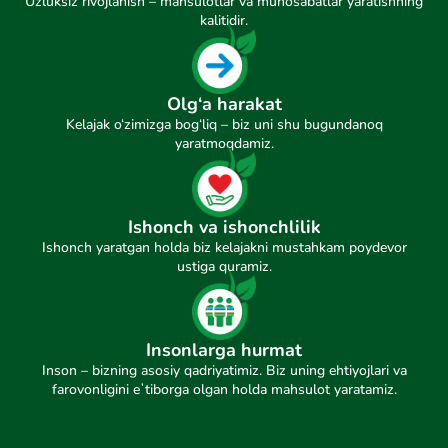
Uzluksiz rivojlanish – mahsulotlar va munosabatlar yaratishning
kalitidir.
Olg‘a harakat
Kelajak o‘zimizga bog‘liq – biz uni shu bugundanoq
yaratmoqdamiz.
Ishonch va ishonchlilik
Ishonch yaratgan holda biz kelajakni mustahkam poydevor
ustiga quramiz.
Insonlarga hurmat
Inson – bizning asosiy qadriyatimiz. Biz uning ehtiyojlari va
farovonligini eʼtiborga olgan holda mahsulot yaratamiz.