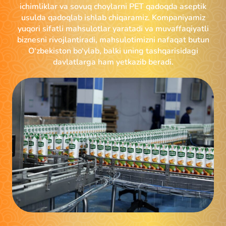
ichimliklar va sovuq choylarni PET qadoqda aseptik
usulda qadoqlab ishlab chiqaramiz. Kompaniyamiz
yuqori sifatli mahsulotlar yaratadi va muvaffaqiyatli
biznesni rivojlantiradi, mahsulotimizni nafaqat butun
O‘zbekiston bo‘ylab, balki uning tashqarisidagi
davlatlarga ham yetkazib beradi.