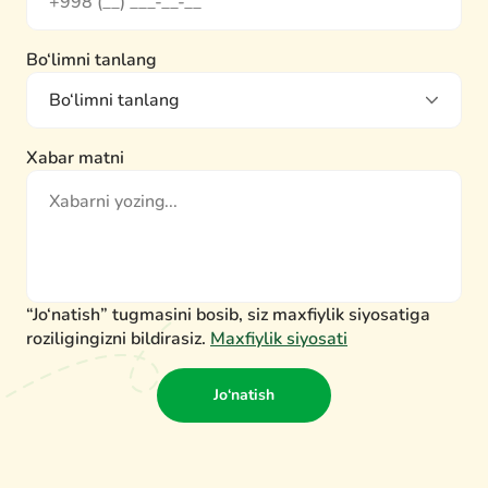
Bo‘limni tanlang
Xabar matni
“Jo‘natish” tugmasini bosib, siz maxfiylik siyosatiga
roziligingizni bildirasiz.
Maxfiylik siyosati
Jo‘natish