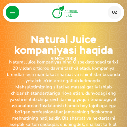
UZ
Natural Juice
kompaniyasi haqida
SINCE 2004
Natural Juice kompaniyasining O‘zbekistondagi tarixi
20 yildan ortiqroq davrni tashkil etadi, kompaniya
brendlari esa mamlakat sharbat va ichimliklar bozorida
yetakchi o‘rinlarni egallab kelmoqda.
Mahsulotimizning sifati va mazasi qatʼiy ishlab
chiqarish standartlariga rioya etish, dunyodagi eng
yaxshi ishlab chiqaruvchilarning yuqori texnologiyali
uskunalardan foydalanish hamda boy tajribaga ega
bo‘lgan professionallar jamoasining fidokorona
mehnatining natijasidir. Biz sharbat va nektarlarni
aseptik karton qadoqda, shuningdek, sharbat tarkibli