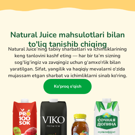
Natural Juice mahsulotlari bilan
to'liq tanishib chiqing
Natural Juice’ning tabiiy sharbatlari va ichimliklarining
keng tanlovini kashf eting — har bir ta’m sizning
sog‘lig‘ingiz va zavqingiz uchun g‘amxo‘rlik bilan
yaratilgan. Sifat, yangilik va haqiqiy mevalarni o‘zida
mujassam etgan sharbat va ichimliklarni sinab ko‘ring.
Ko'proq o'qish