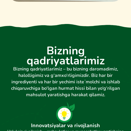
Bizning
qadriyatlarimiz
Bizning qadriyatlarimiz – bu bizning daromadimiz,
halolligimiz va g‘amxo‘rligimizdir. Biz har bir
ingrediyenti va har bir yechimi isteʼmolchi va ishlab
chiqaruvchiga bo‘lgan hurmat hissi bilan yo‘g‘rilgan
mahsulot yaratishga harakat qilamiz.
Innovatsiyalar va rivojlanish