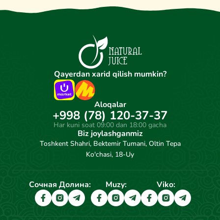
Qayerdan xarid qilish mumkin?
Aloqalar
+998 (78) 120-37-37
Har kuni soat 09:00 dan 18:00 gacha
Biz joylashganmiz
Toshkent Shahri, Bektemir Tumani, Oltin Tepa
Ko'chasi, 18-Uy
Сочная Долина:
Muzy:
Viko: