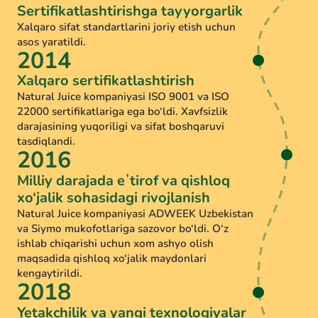
Sertifikatlashtirishga tayyorgarlik
Xalqaro sifat standartlarini joriy etish uchun
asos yaratildi.
2014
Xalqaro sertifikatlashtirish
Natural Juice kompaniyasi ISO 9001 va ISO
22000 sertifikatlariga ega bo‘ldi. Xavfsizlik
darajasining yuqoriligi va sifat boshqaruvi
tasdiqlandi.
2016
Milliy darajada eʼtirof va qishloq
xo‘jalik sohasidagi rivojlanish
Natural Juice kompaniyasi ADWEEK Uzbekistan
va Siymo mukofotlariga sazovor bo‘ldi. O‘z
ishlab chiqarishi uchun xom ashyo olish
maqsadida qishloq xo‘jalik maydonlari
kengaytirildi.
2018
Yetakchilik va yangi texnologiyalar