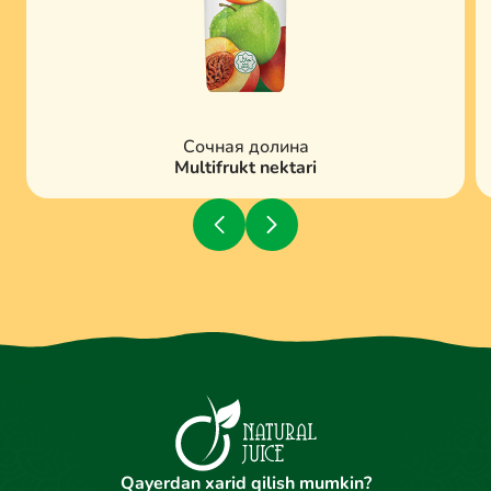
Сочная долина
Multifrukt nektari
Qayerdan xarid qilish mumkin?