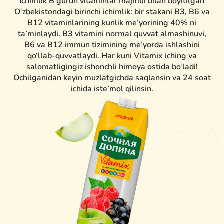
Ichimlik B guruh vitaminlar majmui bilan boyitilgan
O‘zbekistondagi birinchi ichimlik: bir stakani B3, B6 va
B12 vitaminlarining kunlik me’yorining 40% ni
ta’minlaydi. B3 vitamini normal quvvat almashinuvi,
B6 va B12 immun tizimining me’yorda ishlashini
qo‘llab-quvvatlaydi. Har kuni Vitamix iching va
salomatligingiz ishonchli himoya ostida bo‘ladi!
Ochilganidan keyin muzlatgichda saqlansin va 24 soat
ichida iste’mol qilinsin.