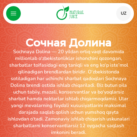
UZ
Сочная Долина
Sochnaya Dolina — 20 yildan ortiq vaqt davomida
millionlab o‘zbekistonliklar ishonchini qozongan,
sharbatlar toifasidagi eng taniqli va eng ko‘p iste’mol
qilinadigan brendlardan biridir. O‘zbekistonda
sotiladigan har uchinchi sharbat qadoqlari Sochnaya
Dolina brendi ostida ishlab chiqariladi. Biz butun oila
uchun tabiiy, mazali, konservantlar va bo‘yoqlarsiz
sharbat hamda nektarlar ishlab chiqarmoqdamiz. Ular
yangi mevalarning foydali xususiyatlarini maksimal
darajada saqlab qolish uchun yumshoq qayta
ishlovdan o‘tadi. Zamonaviy ishlab chiqarish uskunalari
sharbatlarni konservantlarsiz 12 oygacha saqlash
imkonini beradi.