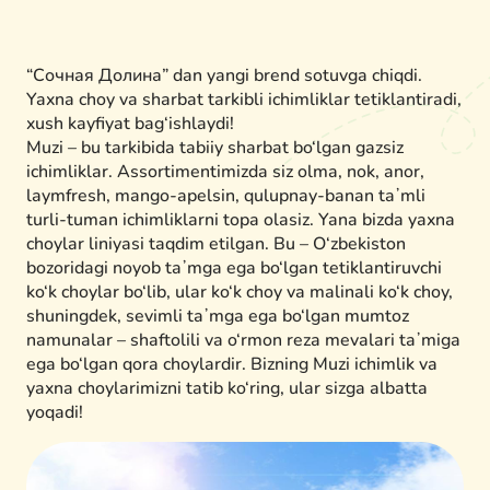
“Сочная Долина” dan yangi brend sotuvga chiqdi.
Yaxna choy va sharbat tarkibli ichimliklar tetiklantiradi,
xush kayfiyat bag‘ishlaydi!
Muzi – bu tarkibida tabiiy sharbat bo‘lgan gazsiz
ichimliklar. Assortimentimizda siz olma, nok, anor,
laymfresh, mango-apelsin, qulupnay-banan taʼmli
turli-tuman ichimliklarni topa olasiz. Yana bizda yaxna
choylar liniyasi taqdim etilgan. Bu – O‘zbekiston
bozoridagi noyob taʼmga ega bo‘lgan tetiklantiruvchi
ko‘k choylar bo‘lib, ular ko‘k choy va malinali ko‘k choy,
shuningdek, sevimli taʼmga ega bo‘lgan mumtoz
namunalar – shaftolili va o‘rmon reza mevalari taʼmiga
ega bo‘lgan qora choylardir. Bizning Muzi ichimlik va
yaxna choylarimizni tatib ko‘ring, ular sizga albatta
yoqadi!