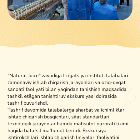
“Natural Juice” zavodiga Irrigatsiya instituti talabalari
zamonaviy ishlab chiqarish jarayonlari va oziq-ovqat
sanoati faoliyati bilan yaqindan tanishish maqsadida
tashkil etilgan tanishtiruv ekskursiyasi doirasida
tashrif buyurishdi.
Tashrif davomida talabalarga sharbat va ichimliklar
ishlab chiqarish bosqichlari, sifat standartlari,
texnologik jarayonlar hamda mahsulot nazorati tizimi
haqida batafsil ma’lumot berildi. Ekskursiya
ishtirokchilari ishlab chiqarish liniyalari faoliyatini