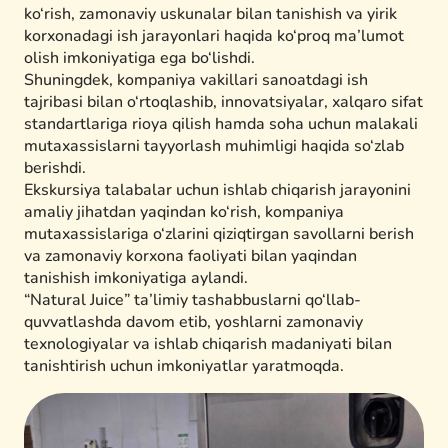
ko‘rish, zamonaviy uskunalar bilan tanishish va yirik
korxonadagi ish jarayonlari haqida ko‘proq ma’lumot
olish imkoniyatiga ega bo‘lishdi.
Shuningdek, kompaniya vakillari sanoatdagi ish
tajribasi bilan o‘rtoqlashib, innovatsiyalar, xalqaro sifat
standartlariga rioya qilish hamda soha uchun malakali
mutaxassislarni tayyorlash muhimligi haqida so‘zlab
berishdi.
Ekskursiya talabalar uchun ishlab chiqarish jarayonini
amaliy jihatdan yaqindan ko‘rish, kompaniya
mutaxassislariga o‘zlarini qiziqtirgan savollarni berish
va zamonaviy korxona faoliyati bilan yaqindan
tanishish imkoniyatiga aylandi.
“Natural Juice” ta’limiy tashabbuslarni qo‘llab-
quvvatlashda davom etib, yoshlarni zamonaviy
texnologiyalar va ishlab chiqarish madaniyati bilan
tanishtirish uchun imkoniyatlar yaratmoqda.