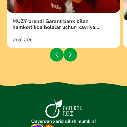
MUZY brendi Garant bank bilan
hamkorlikda bolalar uchun xayriya
aksiyasini qo‘llab-quvvatladi
29.06.2026
Qayerdan xarid qilish mumkin?