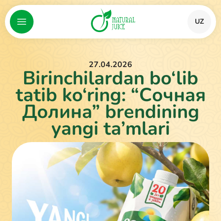
UZ
27.04.2026
Birinchilardan bo‘lib
tatib ko‘ring: “Сочная
Долина” brendining
yangi ta’mlari