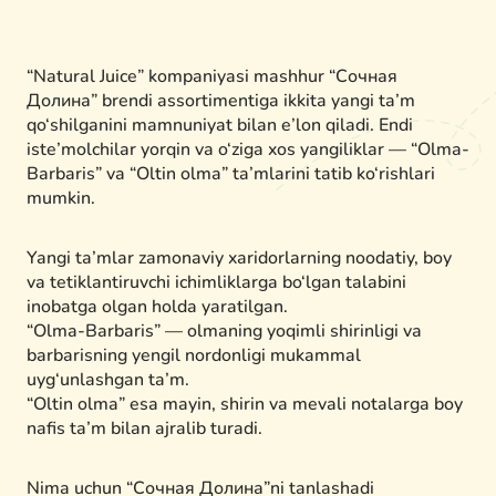
“Natural Juice” kompaniyasi mashhur “Сочная
Долина” brendi assortimentiga ikkita yangi ta’m
qo‘shilganini mamnuniyat bilan e’lon qiladi. Endi
iste’molchilar yorqin va o‘ziga xos yangiliklar — “Olma-
Barbaris” va “Oltin olma” ta’mlarini tatib ko‘rishlari
mumkin.
Yangi ta’mlar zamonaviy xaridorlarning noodatiy, boy
va tetiklantiruvchi ichimliklarga bo‘lgan talabini
inobatga olgan holda yaratilgan.
“Olma-Barbaris” — olmaning yoqimli shirinligi va
barbarisning yengil nordonligi mukammal
uyg‘unlashgan ta’m.
“Oltin olma” esa mayin, shirin va mevali notalarga boy
nafis ta’m bilan ajralib turadi.
Nima uchun “Сочная Долина”ni tanlashadi