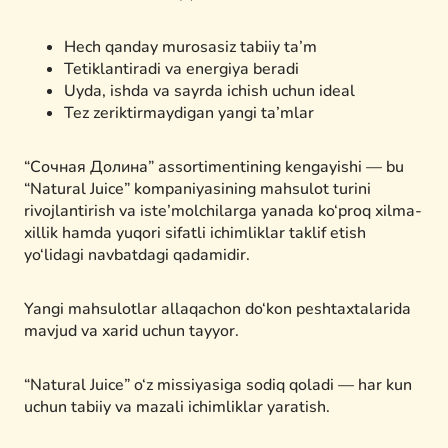
Hech qanday murosasiz tabiiy ta’m
Tetiklantiradi va energiya beradi
Uyda, ishda va sayrda ichish uchun ideal
Tez zeriktirmaydigan yangi ta’mlar
“Сочная Долина” assortimentining kengayishi — bu
“Natural Juice” kompaniyasining mahsulot turini
rivojlantirish va iste’molchilarga yanada ko‘proq xilma-
xillik hamda yuqori sifatli ichimliklar taklif etish
yo‘lidagi navbatdagi qadamidir.
Yangi mahsulotlar allaqachon do‘kon peshtaxtalarida
mavjud va xarid uchun tayyor.
“Natural Juice” o‘z missiyasiga sodiq qoladi — har kun
uchun tabiiy va mazali ichimliklar yaratish.