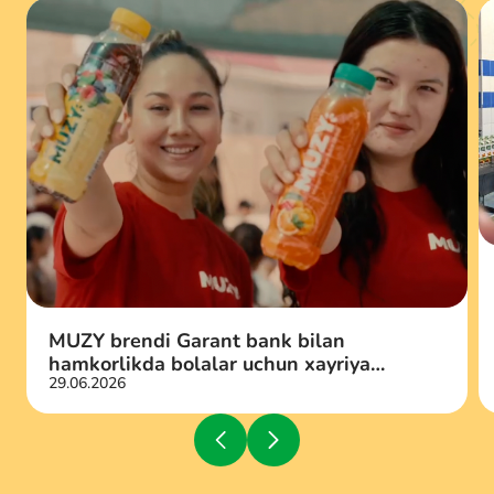
MUZY brendi Garant bank bilan
hamkorlikda bolalar uchun xayriya
29.06.2026
aksiyasini qo‘llab-quvvatladi