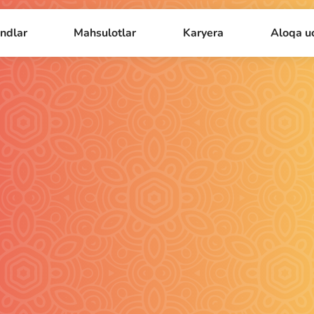
ndlar
Mahsulotlar
Karyera
Aloqa u