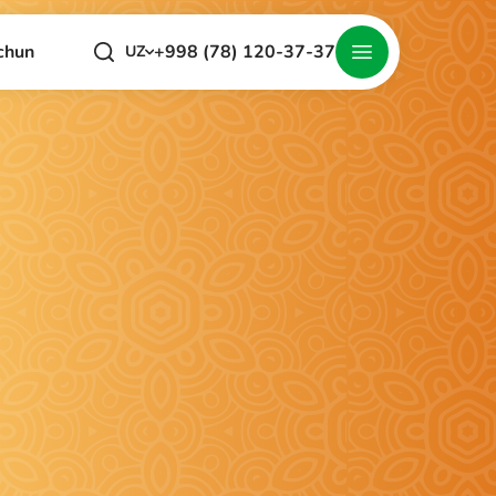
+998 (78) 120-37-37
chun
UZ