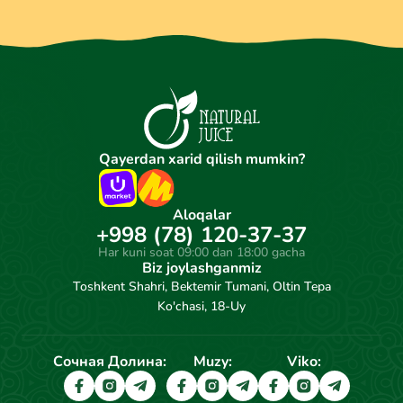
Qayerdan xarid qilish mumkin?
Aloqalar
+998 (78) 120-37-37
Har kuni soat 09:00 dan 18:00 gacha
Biz joylashganmiz
Toshkent Shahri, Bektemir Tumani, Oltin Tepa
Ko'chasi, 18-Uy
Сочная Долина:
Muzy:
Viko: