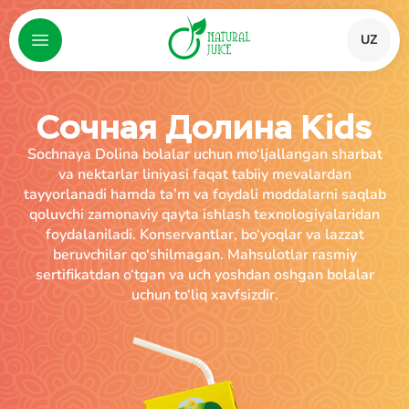
UZ
Сочная Долина Kids
Sochnaya Dolina bolalar uchun mo‘ljallangan sharbat
va nektarlar liniyasi faqat tabiiy mevalardan
tayyorlanadi hamda ta’m va foydali moddalarni saqlab
qoluvchi zamonaviy qayta ishlash texnologiyalaridan
foydalaniladi. Konservantlar, bo‘yoqlar va lazzat
beruvchilar qo‘shilmagan. Mahsulotlar rasmiy
sertifikatdan o‘tgan va uch yoshdan oshgan bolalar
uchun to‘liq xavfsizdir.