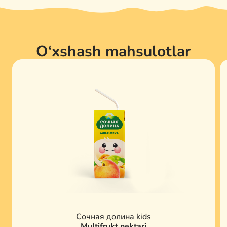
O‘xshash mahsulotlar
Сочная долина kids
Multifrukt nektari