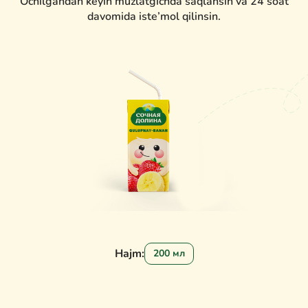
Ochilgandan keyin muzlatgichda saqlansin va 24 soat
davomida iste’mol qilinsin.
Hajm:
200 мл