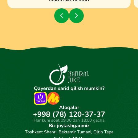
Qayerdan xarid qilish mumkin?
Aloqalar
+998 (78) 120-37-37
Har kuni soat 09:00 dan 18:00 gacha
Biz joylashganmiz
Toshkent Shahri, Bektemir Tumani, Oltin Tepa