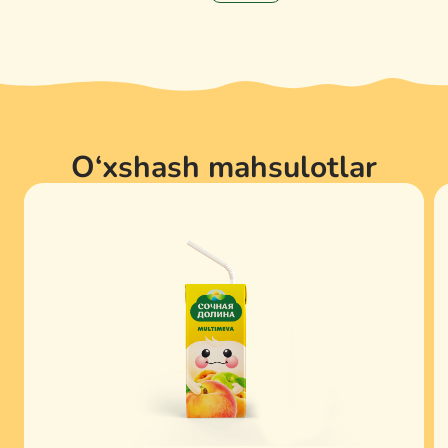
O‘xshash mahsulotlar