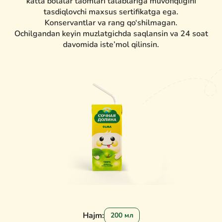
katta bolalar taomlari talablariga muvofiqligini
tasdiqlovchi maxsus sertifikatga ega.
Konservantlar va rang qo‘shilmagan.
Ochilgandan keyin muzlatgichda saqlansin va 24 soat
davomida iste’mol qilinsin.
Hajm:
200 мл