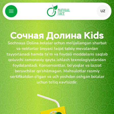
UZ
Сочная Долина Kids
Sochnaya Dolina bolalar uchun mo‘ljallangan sharbat
va nektarlar liniyasi faqat tabiiy mevalardan
tayyorlanadi hamda ta’m va foydali moddalarni saqlab
qoluvchi zamonaviy qayta ishlash texnologiyalaridan
foydalaniladi. Konservantlar, bo‘yoqlar va lazzat
beruvchilar qo‘shilmagan. Mahsulotlar rasmiy
sertifikatdan o‘tgan va uch yoshdan oshgan bolalar
uchun to‘liq xavfsizdir.