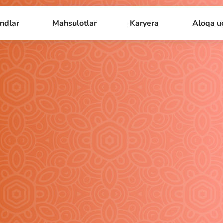
ndlar
Mahsulotlar
Karyera
Aloqa u