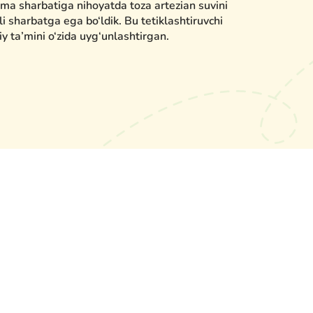
lma sharbatiga nihoyatda toza artezian suvini
i sharbatga ega bo‘ldik. Bu tetiklashtiruvchi
iy ta’mini o‘zida uyg‘unlashtirgan.