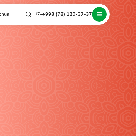
+998 (78) 120-37-37
chun
UZ