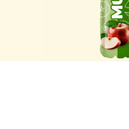
Hajm:
900 мл