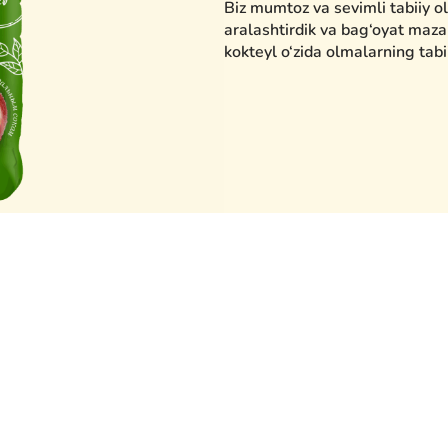
Biz mumtoz va sevimli tabiiy o
aralashtirdik va bag‘oyat mazal
kokteyl o‘zida olmalarning tabi
450 мл