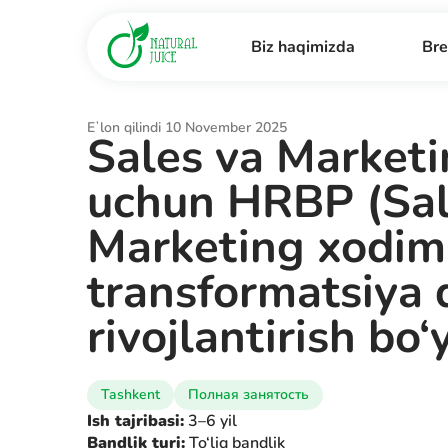
Biz haqimizda
Bre
Eʼlon qilindi 10 November 2025
Sales va Marketi
uchun HRBP (Sal
Marketing xodiml
transformatsiya q
rivojlantirish bo
Tashkent
Полная занятость
Ish tajribasi:
3–6 yil
Bandlik turi:
To‘liq bandlik