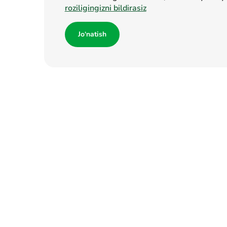
roziligingizni bildirasiz
Jo‘natish