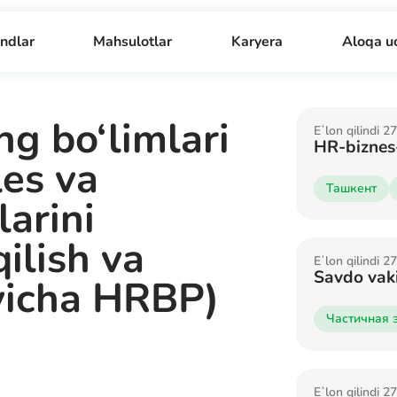
ndlar
Mahsulotlar
Karyera
Aloqa u
ng bo‘limlari
Eʼlon qilindi 
HR-biznes-
es va
Ташкент
arini
ilish va
Eʼlon qilindi 
Savdo vaki
‘yicha HRBP)
Частичная 
Eʼlon qilindi 