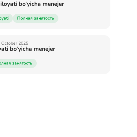
iloyati bo‘yicha menejer
oyati
Полная занятость
27 October 2025
oyati bo‘yicha menejer
олная занятость