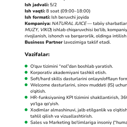
Ish jadvali:
5/2
Ish vaqti:
8 soat (09:00–18:00)
Ish formati:
Ish beruvchi joyida
Kompaniya:
NATURAL JUICE
— tabiiy sharbatlar 
MUZY
,
VIKO
) ishlab chiqaruvchisi bo‘lib, kompani
rivojlanish, ishonch va barqarorlik, oldinga int
Business Partner
lavozimiga taklif etadi.
Vazifalar:
O‘quv tizimini “nol”dan boshlab yaratish.
Korporativ akademiyani tashkil etish.
Soft/hard skills dasturlarini onlayn/offlayn form
Welcome dasturlarini, sinov muddati (IS) uchun
o‘qitish.
HR-funksiyaning KPI tizimini shakllantirish, 3
yo‘lga qo‘yish.
Xodimlar almashinuvi, jalb etilganlik va o‘qitis
tahlil qilish va vizuallashtirish.
Sales va Marketing bo‘limlariga insoniy (“huma