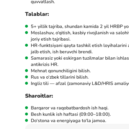
quvvatlash.
Talablar:
5+ yillik tajriba, shundan kamida 2 yil HRBP y
Moslashuv, o‘qitish, kasbiy rivojlanish va saloh
joriy etish tajribasi.
HR-funktsiyani qayta tashkil etish loyihalarini
jalb etish, ish beruvchi brendi.
Samarasiz yoki eskirgan tuzilmalar bilan ishlas
antikrizis HR.
Mehnat qonunchiligini bilish.
Rus va o‘zbek tillarini bilish.
Ingliz tili — afzal (zamonaviy L&D/HRIS amaliyo
Sharoitlar:
Barqaror va raqobatbardosh ish haqi.
Besh kunlik ish haftasi (09:00–18:00).
Do‘stona va energiyaga to‘la jamoa.