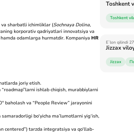
Toshkent v
Toshkent vil
va sharbatli ichimliklar (
Sochnaya Dolina
,
yaning korporativ qadriyatlari innovatsiya va
ilish hamda odamlarga hurmatdir. Kompaniya
HR
Eʼlon qilindi 
Jizzax vil
Jizzax
П
atlarda joriy etish.
 “roadmap”larni ishlab chiqish, murabbiylarni
60° baholash va “People Review” jarayonini
h samaradorligi bo‘yicha ma’lumotlarni yig‘ish,
n centered”) tarzda integratsiya va qo‘llab-