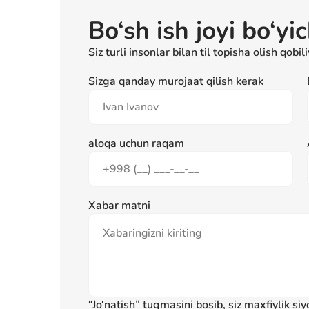
Bo‘sh ish joyi bo‘yi
Siz turli insonlar bilan til topisha olish qobi
Sizga qanday murojaat qilish kerak
aloqa uchun raqam
Xabar matni
“Jo‘natish” tugmasini bosib, siz maxfiylik siyo