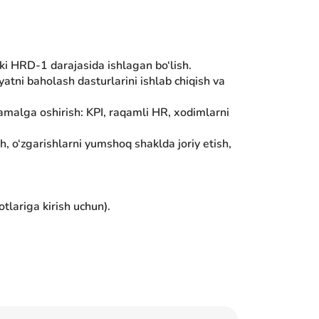
oki HRD-1 darajasida ishlagan bo‘lish.
iyatni baholash dasturlarini ishlab chiqish va
 amalga oshirish: KPI, raqamli HR, xodimlarni
h, o‘zgarishlarni yumshoq shaklda joriy etish,
tlariga kirish uchun).