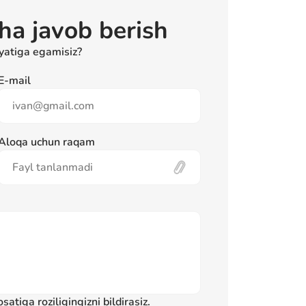
cha javob berish
liyatiga egamisiz?
E-mail
Aloqa uchun raqam
Fayl tanlanmadi
satiga roziligingizni bildirasiz.