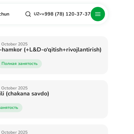
+998 (78) 120-37-37
chun
UZ
27 October 2025
hamkor (+L&D-o‘qitish+rivojlantirish)
Полная занятость
27 October 2025
li (chakana savdo)
занятость
27 October 2025