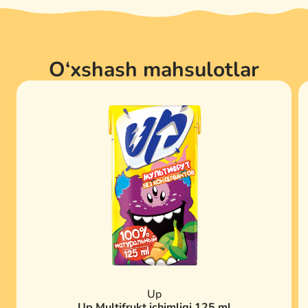
O‘xshash mahsulotlar
Up
Up Multifrukt ichimligi 125 ml