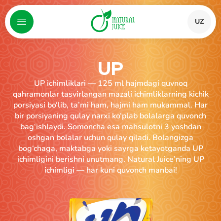
UZ
UP
UP ichimliklari — 125 ml hajmdagi quvnoq
qahramonlar tasvirlangan mazali ichimliklarning kichik
porsiyasi bo‘lib, ta’mi ham, hajmi ham mukammal. Har
bir porsiyaning qulay narxi ko‘plab bolalarga quvonch
bag‘ishlaydi. Somoncha esa mahsulotni 3 yoshdan
oshgan bolalar uchun qulay qiladi. Bolangizga
bog‘chaga, maktabga yoki sayrga ketayotganda UP
ichimligini berishni unutmang. Natural Juice’ning UP
ichimligi — har kuni quvonch manbai!