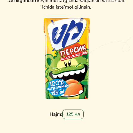
Ochilgandan keyin muzlatgichda saqlansin va 24 soat
ichida iste’mol qilinsin.
Hajm:
125 мл