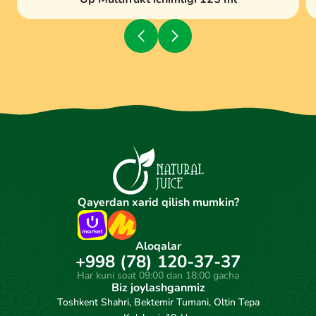
Qayerdan xarid qilish mumkin?
Aloqalar
+998 (78) 120-37-37
Har kuni soat 09:00 dan 18:00 gacha
Biz joylashganmiz
Toshkent Shahri, Bektemir Tumani, Oltin Tepa