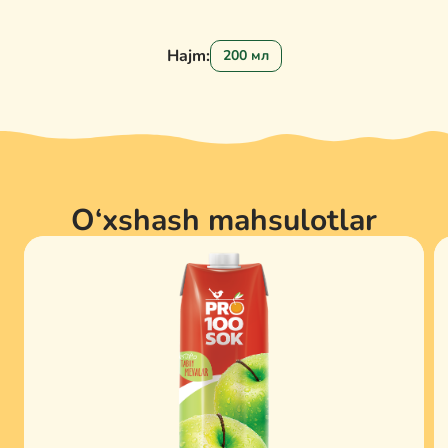
Hajm:
200 мл
O‘xshash mahsulotlar